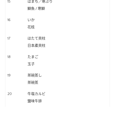
15
はまち／寒ぶり
鰤魚 / 寒鰤
16
いか
花枝
17
ほたて貝柱
日本產貝柱
18
たまご
玉子
19
茶碗蒸し
茶碗蒸
20
牛塩カルビ
鹽味牛排