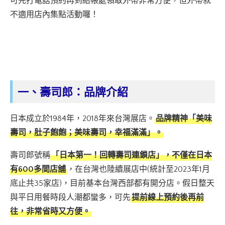
可先打電話預約再到結帳處領取外帶非常方便，但外帶就
不適用店內集點活動囉！
一、壽司郎：品牌介紹
日本成立於1984年，2018年來台灣展店。
品牌精神「美味
壽司，肚子飽飽；美味壽司，幸福滿滿」。
壽司郎號稱
「日本第一！回轉壽司連鎖店」，不僅在日本
有600多間店舖
，在台灣也陸續展店中(統計至2023年1月
底止共35家店)，目前基本台灣西部都有開分店。假日整天
與平日用餐時段人潮都蠻多，可先
提前線上預約後再前
往，非常省時又方便。