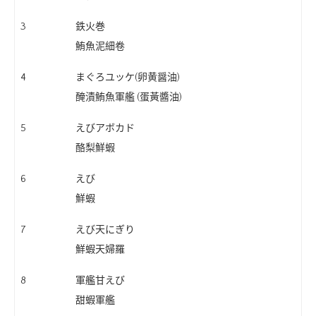
3
鉄火巻
鮪魚泥細卷
4
まぐろユッケ(卵黄醤油)
醃漬鮪魚軍艦 (蛋黃醬油)
5
えびアボカド
酪梨鮮蝦
6
えび
鮮蝦
7
えび天にぎり
鮮蝦天婦羅
8
軍艦甘えび
甜蝦軍艦