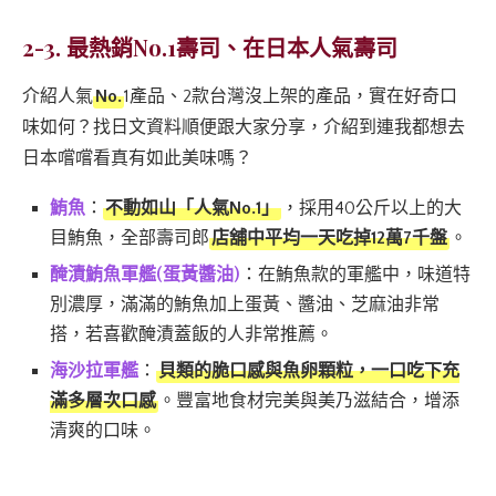
2-3. 最熱銷No.1壽司、在日本人氣壽司
介紹人氣
No.
1產品、2款台灣沒上架的產品，實在好奇口
味如何？找日文資料順便跟大家分享，介紹到連我都想去
日本嚐嚐看真有如此美味嗎？
鮪魚
：
不動如山「人氣No.1」
，採用40公斤以上的大
目鮪魚，全部壽司郎
店舖中平均一天吃掉12萬7千盤
。
醃漬鮪魚軍艦(蛋黃醬油)
：在鮪魚款的軍艦中，味道特
別濃厚，滿滿的鮪魚加上蛋黃、醬油、芝麻油非常
搭，若喜歡醃漬蓋飯的人非常推薦。
海沙拉軍艦
：
貝類的脆口感與魚卵顆粒，一口吃下充
滿多層次口感
。豐富地食材完美與美乃滋結合，增添
清爽的口味。