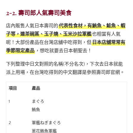
2-2. 壽司郎人氣壽司美食
店內販售人氣日本壽司的
代表性食材，有鮪魚、鮭魚、蝦
子等，連茶碗蒸、玉子燒、玉米沙拉軍艦
也相當有人氣
呢！大部份產品在台灣店舖中吃得到，但
日本店舖常常有
季節限定產品
，想吃就要去日本朝聖去！
下列整理中日文對照的名稱(不分名次)，下次去日本就能
派上用場，在台灣吃得到的中文翻譯是參照壽司郎官網。
項目
產品
1
まぐろ
鮪魚
2
軍艦ねぎまぐろ
蔥花鮪魚軍艦