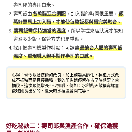
壽司郎的專用白米。
壽司飯由
各款醋混合調配
，加入醋的時間很重要，
飯
蒸好需馬上加入醋，才能使每粒飯都與醋完美融合。
壽司飯需保持適當的溫度
，所以掌握來店狀況才能知
道煮多少飯，保管方式也是重點。
採用握壽司機製作特點：可調整
最適合人體的壽司飯
溫度、重現職人親手製作壽司的口感。
心得：現今隨著技術的改良、加上務農高齡化，種植方式改
成不插秧而是直接播種，我的印象還停留在古早時期要辛苦
插秧。這次順便增長不少知職，例如：水稻的天敵福壽螺喜
歡吃剛長出芽的、夏天時水稻還會開花等。
好吃秘訣二：壽司郎與漁產合作，確保漁獲