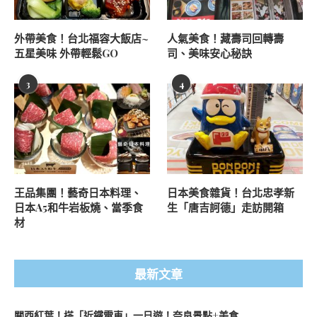
外帶美食！台北福容大飯店~
人氣美食！藏壽司回轉壽
五星美味 外帶輕鬆GO
司、美味安心秘訣
3
4
王品集團！藝奇日本料理、
日本美食雜貨！台北忠孝新
日本A5和牛岩板燒、當季食
生「唐吉訶德」走訪開箱
材
最新文章
關西紅葉！搭「近鐵電車」一日遊！奈良景點+美食