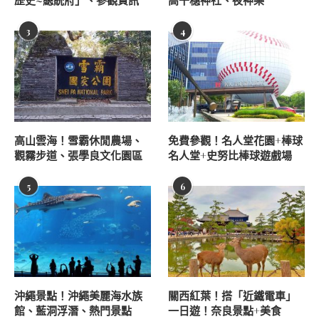
歷史~總統府」、參觀資訊
高千穗神社、夜神樂
3
4
高山雲海！雪霸休閒農場、
免費參觀！名人堂花園+棒球
觀霧步道、張學良文化園區
名人堂+史努比棒球遊戲場
5
6
沖繩景點！沖繩美麗海水族
關西紅葉！搭「近鐵電車」
館、藍洞浮潛、熱門景點
一日遊！奈良景點+美食