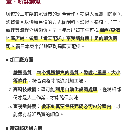
量、新鮮鰤魚
與位於三重縣的尾鷲市的漁產合作，提供人氣壽司的鰤魚
漁貨量。以淺顯易懂的方式從飼料、環境、養殖、加工、
處理等流程介紹鰤魚。早上凌晨出貨下午可抵
關西/東海
地區店鋪，做到「當天配送」享受新鮮度十足的鰤魚壽
司。
而日本東半部地區則是隔天配送。
■
加工廠方面
嚴選品質
：
精心挑選鰤魚的品質，像設定重量、大小
等條件
，符合資格才能進到加工場。
高科技設備
：盡可能
利用自動化設備處理
，僅精細部
份才是人工作業，才能確保美味。
重視新鮮度
：
要求到真空包裝完成必需10分鐘內
，才
能保有新鮮品質的鰤魚。
■ 壽司郎店鋪方面