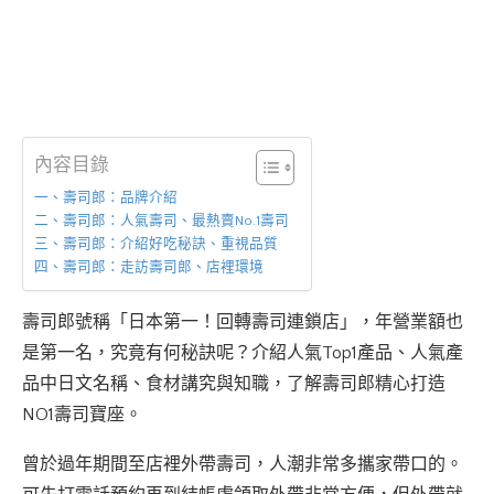
內容目錄
一、壽司郎：品牌介紹
二、壽司郎：人氣壽司、最熱賣No.1壽司
三、壽司郎：介紹好吃秘訣、重視品質
四、壽司郎：走訪壽司郎、店裡環境
壽司郎號稱「日本第一！回轉壽司連鎖店」，年營業額也
是第一名，究竟有何秘訣呢？介紹人氣Top1產品、人氣產
品中日文名稱、食材講究與知職，了解壽司郎精心打造
NO1壽司寶座。
曾於過年期間至店裡外帶壽司，人潮非常多攜家帶口的。