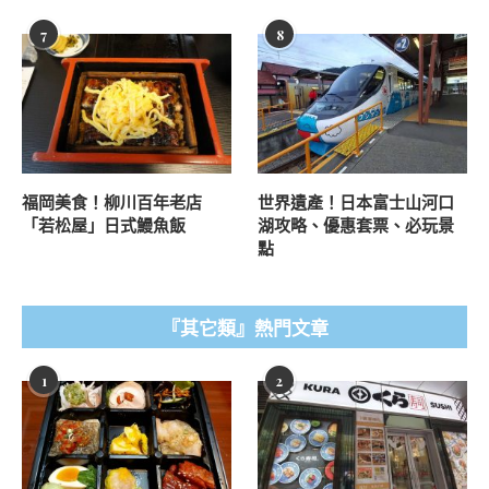
7
8
福岡美食！柳川百年老店
世界遺產！日本富士山河口
「若松屋」日式鰻魚飯
湖攻略、優惠套票、必玩景
點
『其它類』熱門文章
1
2