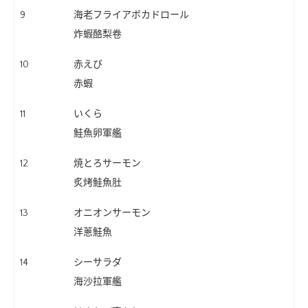
9
海老フライアボカドロール
炸蝦酪梨卷
10
赤えび
赤蝦
11
いくら
鮭魚卵軍艦
12
焼とろサーモン
炙烤鮭魚肚
13
オニオンサーモン
洋蔥鮭魚
14
シーサラダ
海沙拉軍艦