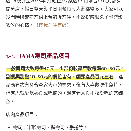
店中(統計至2023年1月底止共7家店)，目前台中以北都有
開分店，假日整天與平日用餐時段人潮都蠻多，大家可以
冷門時段或提前線上預約後前往，不然排隊很久了也會影
響吃的心情。
【按我前往官網】
2-1. HAMA壽司產品項目
一般壽司大致每盤40元，少部份較豪華款每盤60~80元。
副餐與甜點40~80元的價位皆有，麵類產品百元左右
。產
品應有盡有符合全家大小的需求，像有人喜歡吃生魚片，
但有人就愛吃熟食或吃飽的，還有老人與小孩愛吃的茶碗
蒸。
店內產品項目：
壽司：軍艦壽司、握壽司、手捲等。