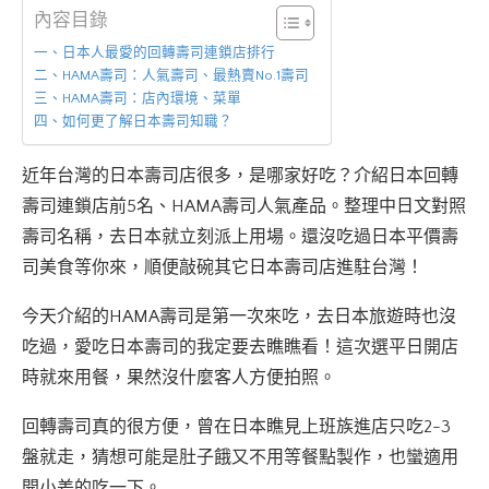
內容目錄
一、日本人最愛的回轉壽司連鎖店排行
二、HAMA壽司：人氣壽司、最熱賣No.1壽司
三、HAMA壽司：店內環境、菜單
四、如何更了解日本壽司知職？
近年台灣的日本壽司店很多，是哪家好吃？介紹日本回轉
壽司連鎖店前5名、HAMA壽司人氣產品。整理中日文對照
壽司名稱，去日本就立刻派上用場。還沒吃過日本平價壽
司美食等你來，順便敲碗其它日本壽司店進駐台灣！
今天介紹的HAMA壽司是第一次來吃，去日本旅遊時也沒
吃過，愛吃日本壽司的我定要去瞧瞧看！這次選平日開店
時就來用餐，果然沒什麼客人方便拍照。
回轉壽司真的很方便，曾在日本瞧見上班族進店只吃2-3
盤就走，猜想可能是肚子餓又不用等餐點製作，也蠻適用
開小差的吃一下。