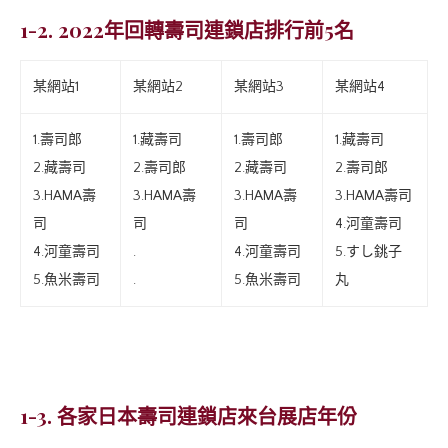
1-2. 2022年回轉壽司連鎖店排行前5名
某網站1
某網站2
某網站3
某網站4
1.壽司郎
1.藏壽司
1.壽司郎
1.藏壽司
2.藏壽司
2.壽司郎
2.藏壽司
2.壽司郎
3.HAMA壽
3.HAMA壽
3.HAMA壽
3.HAMA壽司
司
司
司
4.河童壽司
4.河童壽司
.
4.河童壽司
5.すし銚子
5.魚米壽司
.
5.魚米壽司
丸
1-3. 各家日本壽司連鎖店來台展店年份