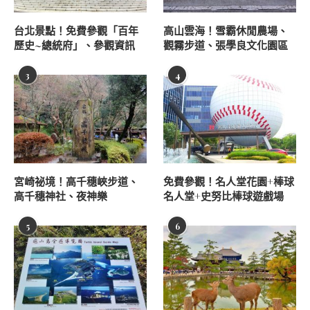
台北景點！免費參觀「百年
高山雲海！雪霸休閒農場、
歷史~總統府」、參觀資訊
觀霧步道、張學良文化園區
3
4
宮崎祕境！高千穗峽步道、
免費參觀！名人堂花園+棒球
高千穗神社、夜神樂
名人堂+史努比棒球遊戲場
5
6