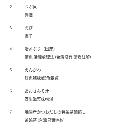
12
つぶ貝
響螺
13
えび
蝦子
14
活〆ぶり（国産）
鰤魚 活締處理法 (台灣沒有.請看註解)
15
えんがわ
鰈魚鰭緣(鰈魚鰭邊)
16
あおさみそ汁
野生海菜味噌湯
17
焼津産かつおだしの特製茶碗蒸し
茶碗蒸 (台灣只賣這款)