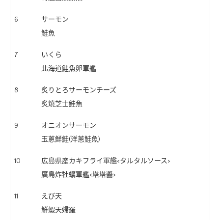
6
サーモン
鮭魚
7
いくら
北海道鮭魚卵軍艦
8
炙りとろサーモンチーズ
炙燒芝士鮭魚
9
オニオンサーモン
玉蔥鮮鮭(洋蔥鮭魚)
10
広島県産カキフライ軍艦<タルタルソース>
廣島炸牡蠣軍艦<塔塔醬>
11
えび天
鮮蝦天婦羅