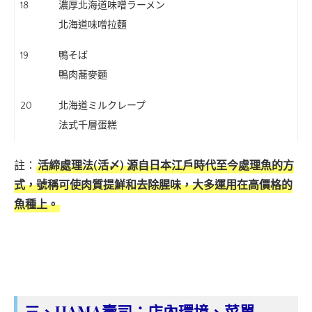
18
濃厚北海道味噌ラーメン
北海道味噌拉麵
19
鴨そば
鴨肉蕎麥麵
20
北海道ミルクレープ
法式千層蛋糕
註：
活締處理法(活〆) 源自日本江戶時代至今處理魚的方
式，號稱可使肉質提鮮和去除腥味，大多運用在高價格的
魚種上。
三、HAMA壽司：店內環境、菜單