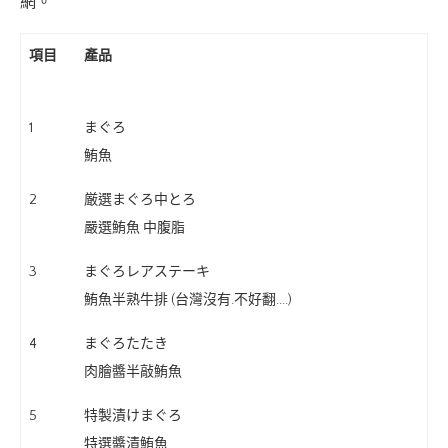
網。
項目
產品
1
まぐろ
鮪魚
2
厳選まぐろ中とろ
嚴選鮪魚 中腹脂
3
まぐろレアステーキ
鮪魚半熟牛排 (台灣沒有.不好翻....)
4
まぐろたたき
肉膾醬半敲鮪魚
5
特製漬けまぐろ
特選醬漬鮪魚