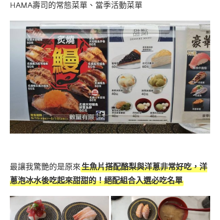
HAMA壽司的常態菜單、當季活動菜單
最讓我驚艷的是原來
生魚片搭配酪梨與洋蔥非常好吃，洋
蔥泡冰水後吃起來甜甜的！絕配組合入選必吃名單