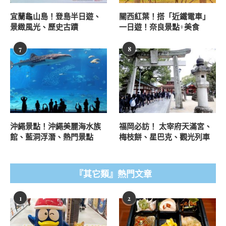
宜蘭龜山島！登島半日遊、
關西紅葉！搭「近鐵電車」
景緻風光、歷史古蹟
一日遊！奈良景點+美食
7
8
沖繩景點！沖繩美麗海水族
福岡必訪！ 太宰府天滿宮、
館、藍洞浮潛、熱門景點
梅枝餅、星巴克、觀光列車
『其它類』熱門文章
1
2