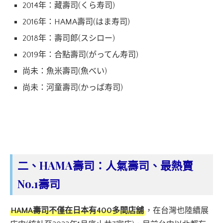
2014年：藏壽司(くら寿司)
2016年：HAMA壽司(はま寿司)
2018年：壽司郎(スシロー)
2019年：合點壽司(がってん寿司)
尚未：魚米壽司(魚べい)
尚未：河童壽司(かっぱ寿司)
二、HAMA壽司：人氣壽司、最熱賣
No.1壽司
HAMA壽司不僅在日本有400多間店舖
，在台灣也陸續展