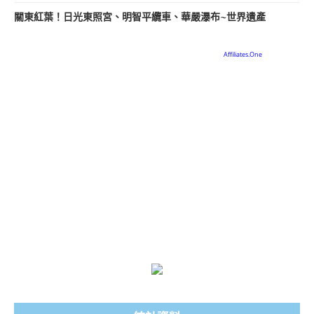
關東紅葉！日光東照宮、明智平纜車、華嚴瀑布~世界遺產