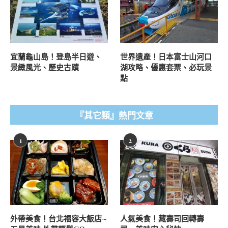
宜蘭龜山島！登島半日遊、
世界遺產！日本富士山河口
景緻風光、歷史古蹟
湖攻略、優惠套票、必玩景
點
『其它類』熱門文章
1
2
外帶美食！台北福容大飯店~
人氣美食！藏壽司回轉壽