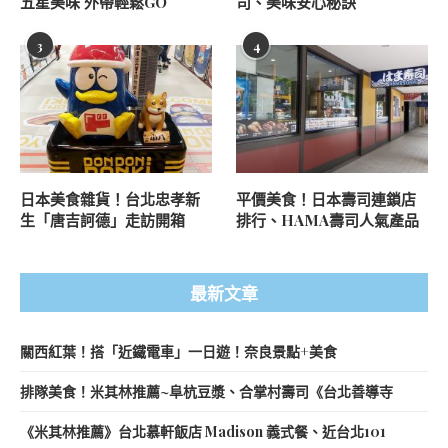
五星美味 外帶輕鬆GO
司、美味安心秘訣
3
4
日本美食雜貨！台北忠孝新
平價美食！日本壽司連鎖店
生「唐吉訶德」走訪開箱
排行、HAMA壽司人氣產品
最新文章
關西紅葉！搭「近鐵電車」一日遊！奈良景點+美食
排隊美食！米其林推薦~阜杭豆漿、合掌村壽司《台北善導寺
《米其林推薦》台北慕軒飯店 Madison 義式餐、近台北101