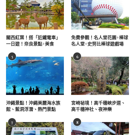
關西紅葉！搭「近鐵電車」
免費參觀！名人堂花園+棒球
一日遊！奈良景點+美食
名人堂+史努比棒球遊戲場
5
6
沖繩景點！沖繩美麗海水族
宮崎祕境！高千穗峽步道、
館、藍洞浮潛、熱門景點
高千穗神社、夜神樂
7
8