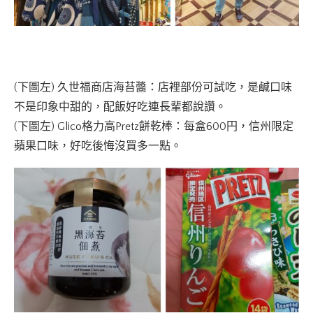
(下圖左) 久世福商店海苔醬：店裡部份可試吃，是鹹口味
不是印象中甜的，配飯好吃連長輩都說讚。
(下圖左) Glico格力高Pretz餅乾棒：每盒600円，信州限定
蘋果口味，好吃後悔沒買多一點。