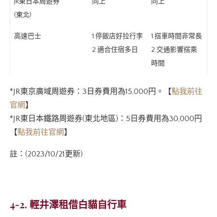
JR東日本周遊券
同上
同上
(東北)
高速巴士
1.停飯店好拉行李
1.搭車時間非常長
2.適合住宿多日
2.交通影響搭乘
時間
*JR東京廣域周遊券：3日券費用為15,000円。【
點我前往
官網
】
*JR東日本鐵路周遊券(東北地區)：5日券費用為30,000円
【
點我前往官網
】
註：(2023/10/21更新)
4-2. 輕井澤租借白貓自行車