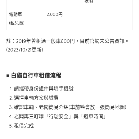
坡順
電動車
2,000円
(載兒童)
註：2019年曾租過一般車600円，目前官網未公告資訊。
(2023/10/21更新)
■ 白貓自行車租借流程
請攜帶身份證件與填手機號
選擇車輛方案與繳費
確認車輛、老闆簡易介紹(車前籃會放一張簡易地圖)
老闆再三叮嚀「行駛安全」與「還車時間」
租借完成