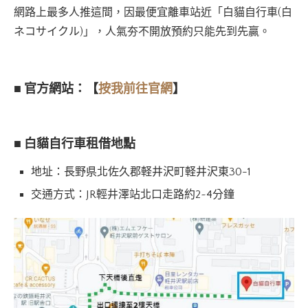
網路上最多人推這間，因最便宜離車站近「白貓自行車(白
ネコサイクル)」，人氣夯不開放預約只能先到先贏。
■
官方網站：
【
按我前往官網
】
■ 白貓自行車租借地點
地址：長野県北佐久郡軽井沢町軽井沢東30-1
交通方式：JR輕井澤站北口走路約2~4分鐘