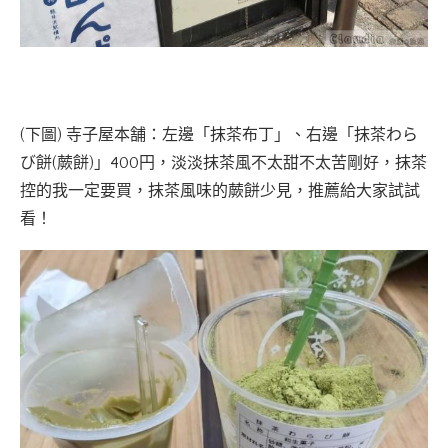
(下圖) 寺子屋本舗：左邊「抹茶布丁」、右邊「抹茶わら
び餅(蕨餅)」400円，淡淡抹茶風不太甜不太苦剛好，抹茶
控的我一定要買，抹茶風味的蕨餅少見，推薦給大家試試
看！