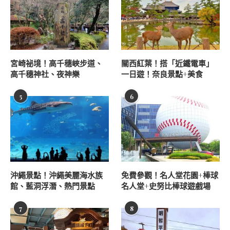
宮崎祕境！高千穗峽步道、
關西紅葉！搭「近鐵電車」
高千穗神社、夜神樂
一日遊！奈良景點+美食
5
6
沖繩景點！沖繩美麗海水族
免費參觀！名人堂花園+棒球
館、藍洞浮潛、熱門景點
名人堂+史努比棒球遊戲場
7
8