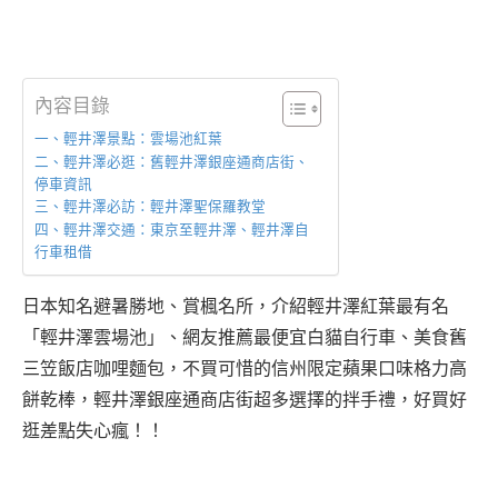
內容目錄
一、輕井澤景點：雲場池紅葉
二、輕井澤必逛：舊輕井澤銀座通商店街、
停車資訊
三、輕井澤必訪：輕井澤聖保羅教堂
四、輕井澤交通：東京至輕井澤、輕井澤自
行車租借
日本知名避暑勝地、賞楓名所，介紹輕井澤紅葉最有名
「輕井澤雲場池」、網友推薦最便宜白貓自行車、美食舊
三笠飯店咖哩麵包，不買可惜的信州限定蘋果口味格力高
餅乾棒，輕井澤銀座通商店街超多選擇的拌手禮，好買好
逛差點失心瘋！！