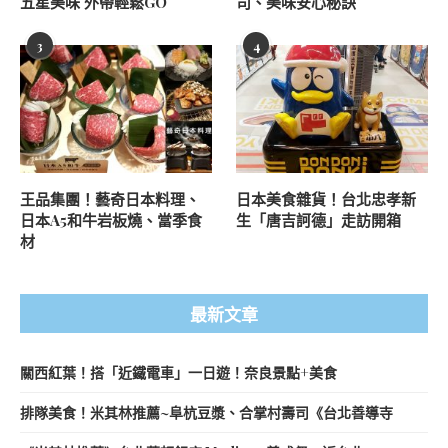
五星美味 外帶輕鬆GO
司、美味安心秘訣
3
4
王品集團！藝奇日本料理、
日本美食雜貨！台北忠孝新
日本A5和牛岩板燒、當季食
生「唐吉訶德」走訪開箱
材
最新文章
關西紅葉！搭「近鐵電車」一日遊！奈良景點+美食
排隊美食！米其林推薦~阜杭豆漿、合掌村壽司《台北善導寺