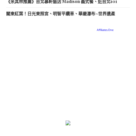
《米其林推薦》台北慕軒飯店 Madison 義式餐、近台北101
關東紅葉！日光東照宮、明智平纜車、華嚴瀑布~世界遺產