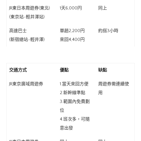
JR東日本周遊券(東北)
1天6,000円
同上
(東京站~輕井澤站)
高速巴士
單趟2,200円
約搭3小時
(新宿總站~輕井澤)
來回4,400円
交通方式
優點
缺點
JR東京廣域周遊券
1.當天來回方便
周遊券需連續使
2.新幹線準點
用
3.範圍內免費劃
位
4.班次多，可隨
意出發