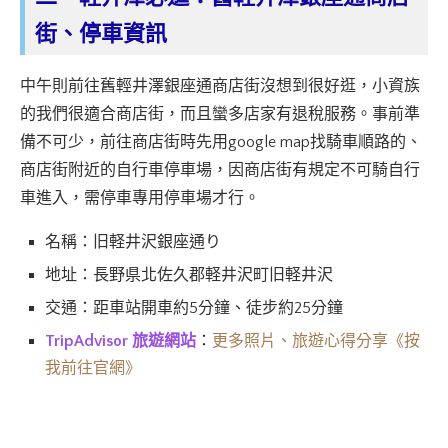
街、停車資訊
中午則前往舊輕井澤銀座通商店街沒想到很好逛，小資族
的我們很適合商店街，而且蠻多店家有退稅服務。事前準
備不可少，前往商店街時先用google map找騎車順路的、
商店街附近的自行車停車場，因商店街有規定不可騎自行
車進入，需停車專用停車場才行。
名稱：旧軽井沢銀座通り
地址：長野県北佐久郡軽井沢町旧軽井沢
交通：距車站開車約5分鐘、徒步約25分鐘
TripAdvisor 旅遊網站
：
更多
照片、旅遊心得分享《按
我前往官網》