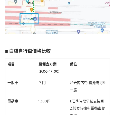
■ 白貓自行車價格比較
項目
最便宜方案
備註
(9:00~17:00)
一般車
？円
若去商店街.雲池場可租
一般
電動車
1,300円
1.旺季時需早點去搶車
2.若去較遠租電動車爬