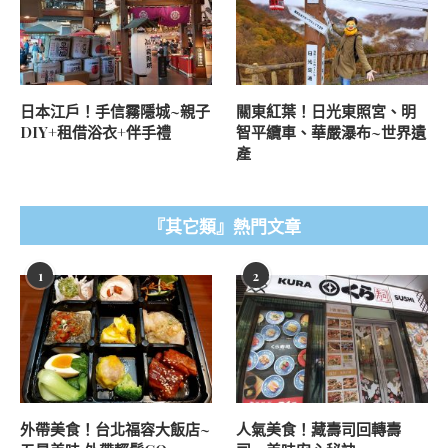
日本江戶！手信霧隱城~親子
關東紅葉！日光東照宮、明
DIY+租借浴衣+伴手禮
智平纜車、華嚴瀑布~世界遺
產
『其它類』熱門文章
1
2
外帶美食！台北福容大飯店~
人氣美食！藏壽司回轉壽