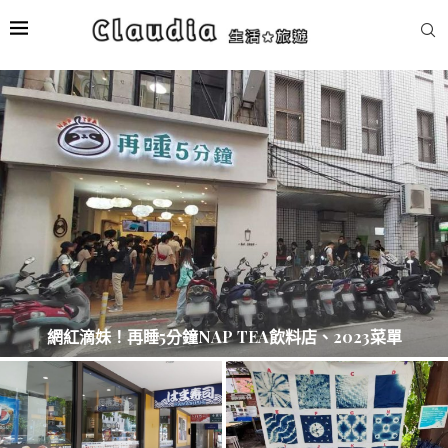
福岡必訪！ 太宰府天滿宮、梅枝餅、星巴克、觀光列車