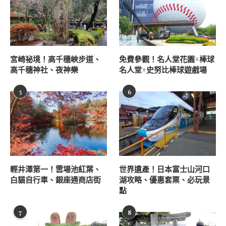
宮崎祕境！高千穗峽步道、
免費參觀！名人堂花園+棒球
高千穗神社、夜神樂
名人堂+史努比棒球遊戲場
5
6
輕井澤第一！雲場池紅葉、
世界遺產！日本富士山河口
白貓自行車、銀座通商店街
湖攻略、優惠套票、必玩景
點
7
8