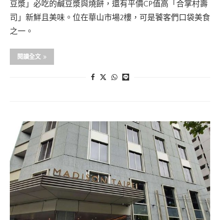
豆漿」必吃的鹹豆漿與燒餅，還有平價CP值高「合掌村壽
司」新鮮且美味。位在華山市場2樓，可是饕客們口袋美食
之一。
閱讀全文