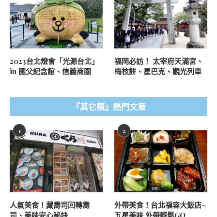
2023台北燈會「光源台北」
福岡必訪！ 太宰府天滿宮、
in 國父紀念館、信義商圈
梅枝餅、星巴克、觀光列車
『其它類』熱門文章
1
2
人氣美食！藏壽司回轉壽
外帶美食！台北福容大飯店~
司、美味安心秘訣
五星美味 外帶輕鬆GO