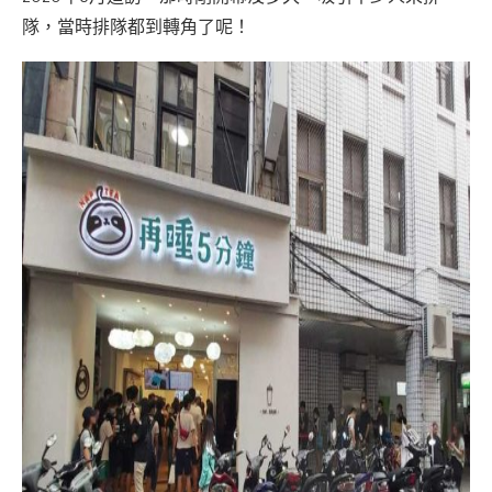
隊，當時排隊都到轉角了呢！