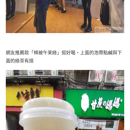
網友推薦款「棉被午茉綠」挺好喝，上面的泡帶點鹹與下
面的綠茶有搭