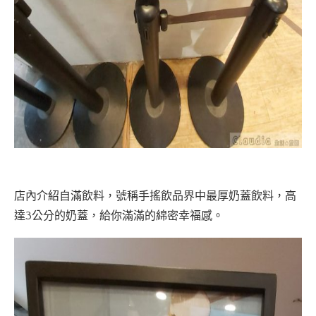
店內介紹自滿飲料，號稱手搖飲品界中最厚奶蓋飲料，高
達3公分的奶蓋，給你滿滿的綿密幸福感。