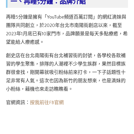
一、再睡5分鐘：品牌介紹
再睡5分鐘是擁有「YouTube頻道百萬訂閱」的網紅滴妹與
團隊共同創立，於2020年台北市南陽街創店以來，截至
2023年1月底已有10家門市，品牌願景是每天多點療癒，希
望能給人療癒感。
創史店在台北南陽街有台北補習街的封號，各學校各款補
習的學生聚集，排隊的人潮裡不少學生族群，果然目標族
群很會找，剛開幕就吸引粉絲前來打卡，一下子話題性十
足非常有人氣。這次也因為新竹的朋友想來，也是滴妹的
小粉絲，藉機也來走訪瞧瞧看。
官網資訊：
按我前往FB官網